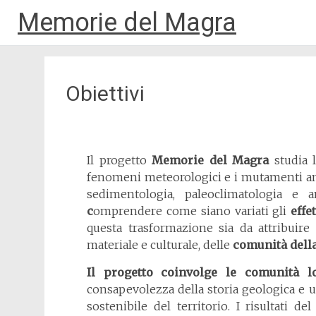
Memorie del Magra
Vai
al
contenuto
Obiettivi
Il progetto
Memorie del Magra
studia l
fenomeni meteorologici e i mutamenti amb
sedimentologia, paleoclimatologia e a
c
omprendere come siano variati gli
effet
questa trasformazione sia da attribuire
materiale e culturale, delle
comunità della
Il progetto coinvolge le comunità lo
consapevolezza della storia geologica e um
sostenibile del territorio. I risultati de